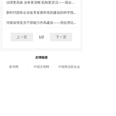
治理更高效 业务更清晰 机制更灵活——国企改革三年行动成效观察
新时代国有企业改革发展和党的建设的科学指南
河南加强党员干部能力作风建设——强化理论武装 巩固学习成
上一页
1
/
2
下一页
友情链接
新华网
中国文明网
中国商业联合会
北京市西城区复兴门内大街45号
010-66095666
zgltzy@163.com
版权所有 © 
中国流通行业管理与思想政治工作研究会