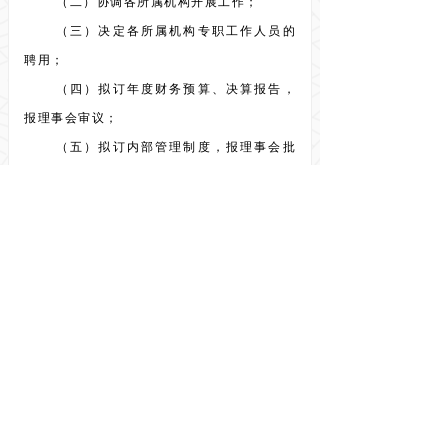
（二）协调各所属机构开展工作；
（三）决定各所属机构专职工作人员的
聘用；
（四）拟订年度财务预算、决算报告，
报理事会审议；
（五）拟订内部管理制度，报理事会批
准；
（六）处理本会其他日常事务。
第五章 资产管理、使用原则
第二十八条
本会经费来源:
（一）会费；
（二）捐赠；
（三）政府资助；
（四）在核准的业务范围内开展活动和