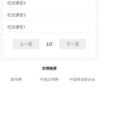
纪法课堂3
纪法课堂2
纪法课堂1
上一页
1
/
2
下一页
友情链接
新华网
中国文明网
中国商业联合会
北京市西城区复兴门内大街45号
010-66095666
zgltzy@163.com
版权所有 © 
中国流通行业管理与思想政治工作研究会